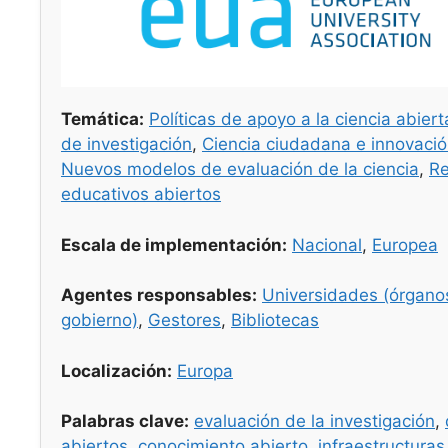
Temática:
Políticas de apoyo a la ciencia abiert
de investigación
,
Ciencia ciudadana e innovació
Nuevos modelos de evaluación de la ciencia
,
Re
educativos abiertos
Escala de implementación:
Nacional
,
Europea
Agentes responsables:
Universidades (órgano
gobierno)
,
Gestores
,
Bibliotecas
Localización:
Europa
Palabras clave:
evaluación de la investigación
,
abiertos
,
conocimiento abierto
,
infraestructuras