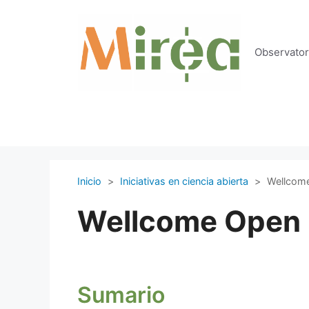
Saltar
al
contenido
Observatori
Inicio
>
Iniciativas en ciencia abierta
>
Wellcom
Wellcome Open 
Sumario