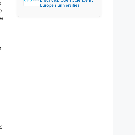
practices: Open Science at
s
Europe’s universities
e
me
e
%