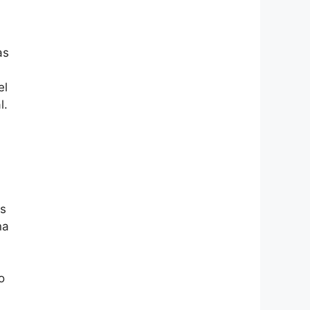
as
el
l.
os
na
o