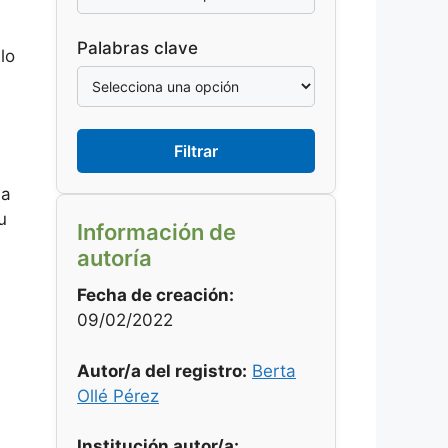
Palabras clave
lo
Filtrar
ma
u
Información de
autoría
Fecha de creación:
09/02/2022
Autor/a del registro:
Berta
Ollé Pérez
Institución autor/a: