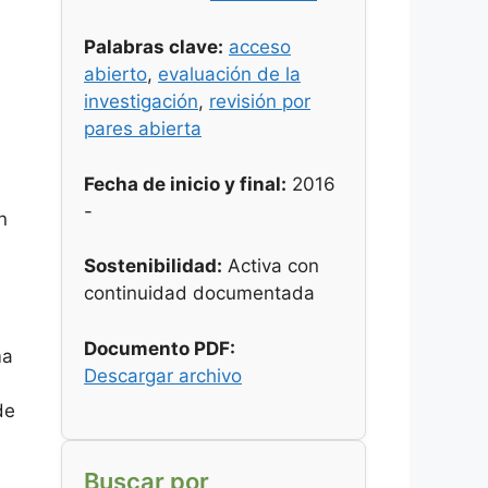
Palabras clave:
acceso
abierto
,
evaluación de la
investigación
,
revisión por
pares abierta
Fecha de inicio y final:
2016
-
n
Sostenibilidad:
Activa con
continuidad documentada
Documento PDF:
ma
Descargar archivo
de
Buscar por