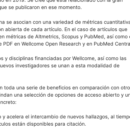
do en 2019. Se cree que está relacionado con la gran
 que se publicaron en ese momento.
rma se asocian con una variedad de métricas cuantitativ
n abierta de cada artículo. En el caso de artículos que
cen métricas de Altmetrics, Scopus y PubMed, así como 
de PDF en Wellcome Open Research y en PubMed Centra
os y disciplinas financiadas por Wellcome, así como las
 nuevos investigadores se unan a esta modalidad de
n en toda una serie de beneficios en comparación con otr
rindan una selección de opciones de acceso abierto y u
oncreto:
 y acelera el intercambio de nuevos hallazgos, al tiemp
ulos están disponibles para citación.